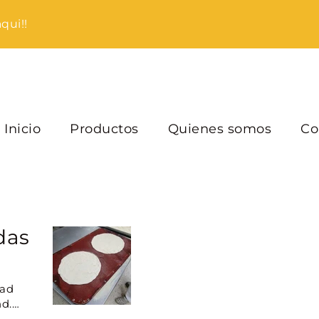
qui!!
Inicio
Productos
Quienes somos
Co
Home page
das
dad
nd.