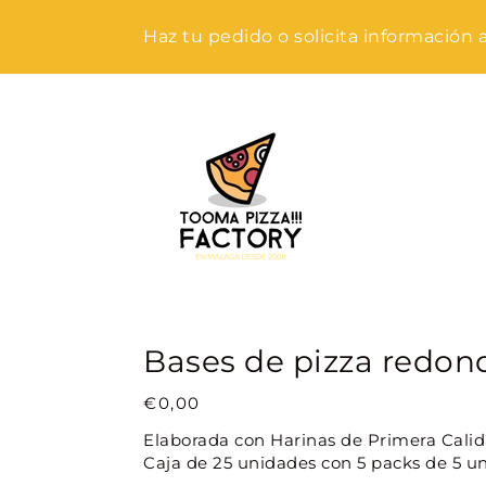
Ir
directamente
Haz tu pedido o solicita información a
al
contenido
Bases
de
Bases de pizza redon
pizza
redondas
Precio
€0,00
habitual
Elaborada con Harinas de Primera Cali
Caja de 25 unidades con 5 packs de 5 u
Envasado retráctil. Pedido mínimo ...