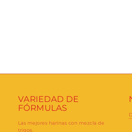
VARIEDAD DE
FÓRMULAS
D
Las mejores harinas con mezcla de
trigos.